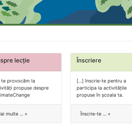
spre lecție
Înscriere
.] te provocăm la
[...] înscrie-te pentru a
ivități propuse despre
participa la activitățile
limateChange
propuse în şcoala ta.
ai multe ... »
Înscrie-te ... »