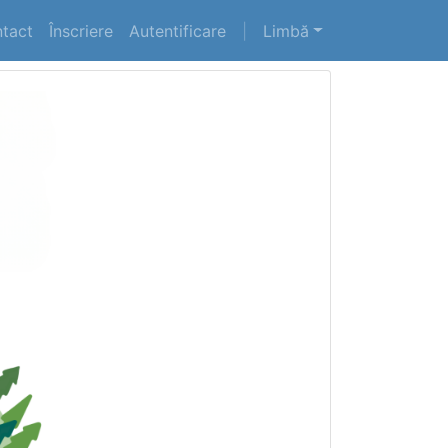
tact
Înscriere
Autentificare
|
Limbă