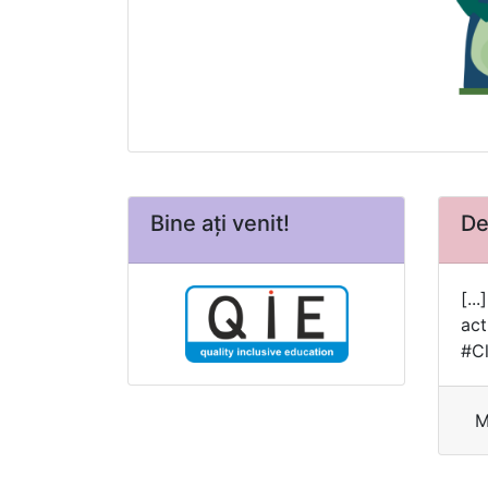
Bine ați venit!
De
[..
act
#C
M