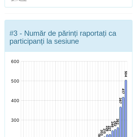
#3 - Număr de părinți raportați ca
participanți la sesiune
[bold]
[/]: