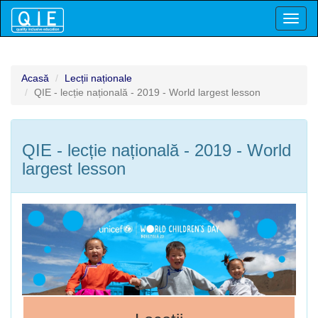
Toggl
naviga
Acasă
Lecții naționale
QIE - lecție națională - 2019 - World largest lesson
QIE - lecție națională - 2019 - World
largest lesson