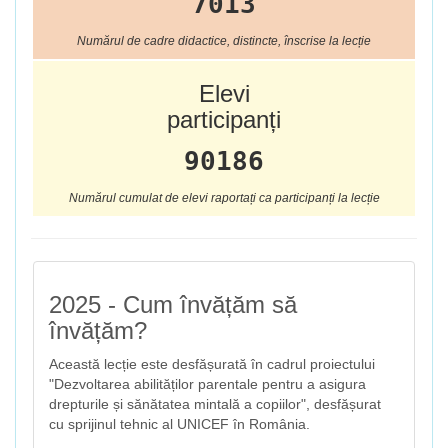
7013
Numărul de cadre didactice, distincte, înscrise la lecție
Elevi
participanți
90186
Numărul cumulat de elevi raportați ca participanți la lecție
2025 - Cum învățăm să
învățăm?
Această lecție este desfășurată în cadrul proiectului
"Dezvoltarea abilităților parentale pentru a asigura
drepturile și sănătatea mintală a copiilor", desfășurat
cu sprijinul tehnic al UNICEF în România.