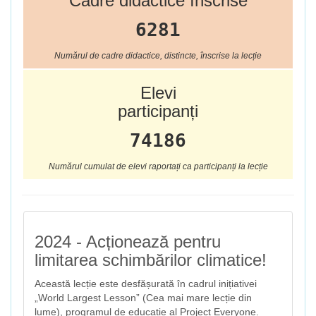
Cadre didactice înscrise
6281
Numărul de cadre didactice, distincte, înscrise la lecție
Elevi
participanți
74186
Numărul cumulat de elevi raportați ca participanți la lecție
2024 - Acționează pentru
limitarea schimbărilor climatice!
Această lecție este desfășurată în cadrul inițiativei
„World Largest Lesson” (Cea mai mare lecție din
lume), programul de educație al Project Everyone.