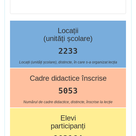
Locații
(unități școlare)
2233
Locații (unități școlare), distincte, în care s-a organizat lecția
Cadre didactice înscrise
5053
Numărul de cadre didactice, distincte, înscrise la lecție
Elevi
participanți