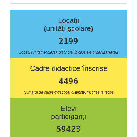
Locații
(unități școlare)
2199
Locații (unități școlare), distincte, în care s-a organizat lecția
Cadre didactice înscrise
4496
Numărul de cadre didactice, distincte, înscrise la lecție
Elevi
participanți
59423