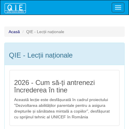
Toggl
naviga
Acasă
QIE - Lecții naționale
QIE - Lecții naționale
2026 - Cum să-ți antrenezi
încrederea în tine
Această lecție este desfășurată în cadrul proiectului
"Dezvoltarea abilităților parentale pentru a asigura
drepturile și sănătatea mintală a copiilor", desfășurat
cu sprijinul tehnic al UNICEF în România